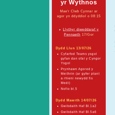
yr Wythnos
Mae'r Clwb Cynnar ar
agor yn ddyddiol o 08:15
Llythyr diweddaraf y
►
Pennaeth
17/Gor
Dydd Llun 13/07/26
Cyfarfod Teams ysgol
gyfan dan ofal y Cyngor
Ysgol
Prynhawn Agored y
Meithrin (ar gyfer plant
a rhieni newydd fis
Medi)
Nofio bl.5
Dydd Mawrth 14/07/26
Gwibdaith Haf Bl.1a2
Gwibdaith Haf Bl.5a6