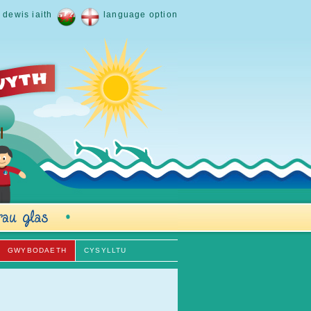
dewis iaith
language option
GWYBODAETH
CYSYLLTU