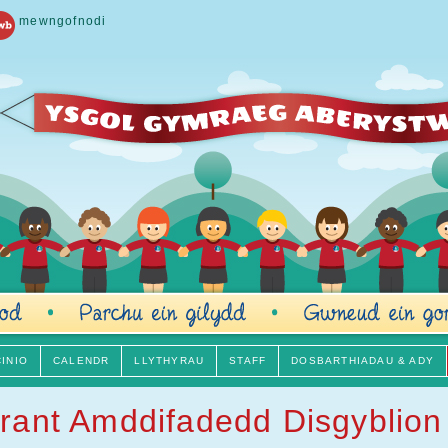
mewngofnodi
CINIO
CALENDR
LLYTHYRAU
STAFF
DOSBARTHIADAU & ADY
rant Amddifadedd Disgyblion