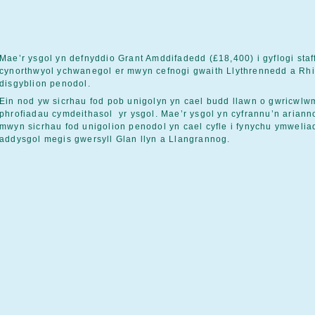
Mae’r ysgol yn defnyddio Grant Amddifadedd (£18,400) i gyflogi staf
cynorthwyol ychwanegol er mwyn cefnogi gwaith Llythrennedd a Rh
disgyblion penodol.
Ein nod yw sicrhau fod pob unigolyn yn cael budd llawn o gwricwlw
phrofiadau cymdeithasol yr ysgol. Mae’r ysgol yn cyfrannu’n arianno
mwyn sicrhau fod unigolion penodol yn cael cyfle i fynychu ymweli
addysgol megis gwersyll Glan llyn a Llangrannog.