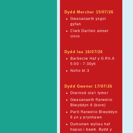
Dydd Mercher 15/07/26
Gwasanaeth ysgol
gyfan
Clwb Darllen amser
cinio
Dydd Iau 16/07/26
Barbeciw Haf y G.Rh.A
5:00 - 7:30yh
Nofio bl.3
Dydd Gwener 17/07/26
Diwrnod ola'r tymor
Gwasanaeth ffarwelio
Blwyddyn 6 (bore)
Parti ffarwelio Blwyddyn
6 yn y prynhawn
Dymunwn wyliau haf
hapus i bawb. Bydd y