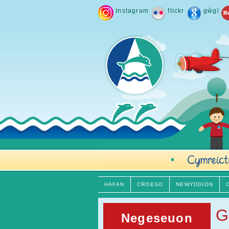
Instagram
flickr
gŵgl
HAFAN
CROESO
NEWYDDION
G
Negeseuon