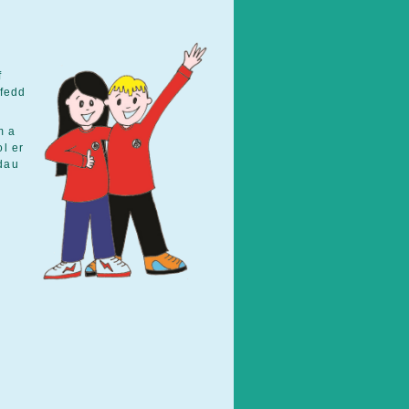
f
ifedd
m a
l er
adau