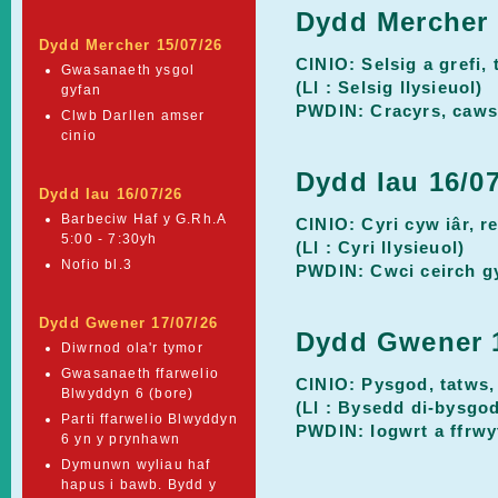
Dydd Mercher 
Dydd Mercher 15/07/26
CINIO: Selsig a grefi,
Gwasanaeth ysgol
(Ll : Selsig llysieuol)
gyfan
PWDIN: Cracyrs, caws a
Clwb Darllen amser
cinio
Dydd Iau 16/0
Dydd Iau 16/07/26
Barbeciw Haf y G.Rh.A
CINIO: Cyri cyw iâr, r
5:00 - 7:30yh
(Ll : Cyri llysieuol)
Nofio bl.3
PWDIN: Cwci ceirch gyd
Dydd Gwener 17/07/26
Dydd Gwener 1
Diwrnod ola'r tymor
Gwasanaeth ffarwelio
CINIO: Pysgod, tatws, 
Blwyddyn 6 (bore)
(Ll : Bysedd di-bysgo
Parti ffarwelio Blwyddyn
PWDIN: Iogwrt a ffrwy
6 yn y prynhawn
Dymunwn wyliau haf
hapus i bawb. Bydd y