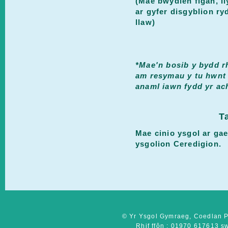
(Mae bwydlen fîgan, ll
ar gyfer disgyblion r
llaw)
*Mae'n bosib y bydd r
am resymau y tu hwnt i
anaml iawn fydd yr ac
T
Mae cinio ysgol ar ga
ysgolion Ceredigion.
© Yr Ysgol Gymraeg, Coedlan P
Rhif ffôn : 01970 617613
s