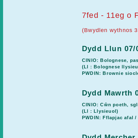
7fed - 11eg o 
(Bwydlen wythnos 3
Dydd Llun 07/
CINIO: Bolognese, pas
(Ll : Bolognese llysieu
PWDIN: Brownie siocle
Dydd Mawrth 0
CINIO: Cŵn poeth, sgl
(Ll : Llysieuol)
PWDIN: Fflapjac afal /
Dydd Mercher 