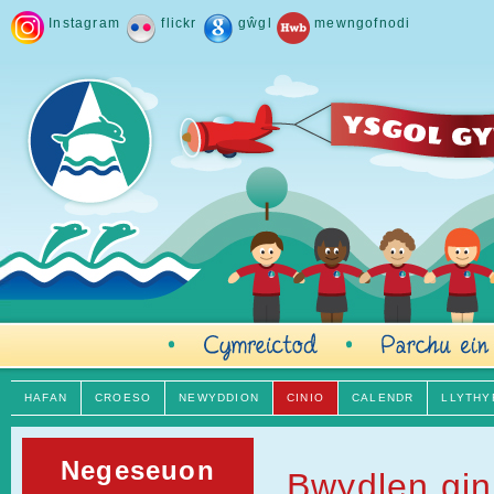
Instagram
flickr
gŵgl
mewngofnodi
HAFAN
CROESO
NEWYDDION
CINIO
CALENDR
LLYTHY
Negeseuon
Bwydlen gin