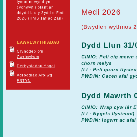
tymor newydd yn
cychwyn i blant ar
Medi 2026
ddydd Iau y 3ydd o Fedi
2026 (HMS 1af ac 2ail)
(Bwydlen wythnos 2
LAWRLWYTHIADAU
Dydd Llun 31/0
Crynodeb o'n
CINIO: Peli cig mewn s
Cwricwlwm
chorn melys
Derbyniadau Ysgol
(Ll : Peli quorn llysieu
Adroddiad Arolwg
PWDIN: Cacen afal gyd
ESTYN
Dydd Mawrth 0
CINIO: Wrap cyw iâr E
(Ll : Nygets llysieuol)
PWDIN: Iogwrt ac afal 