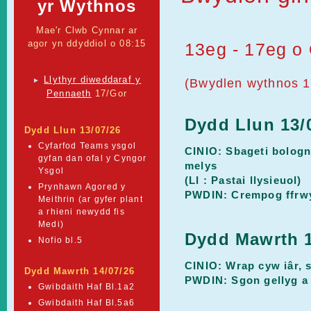
yr Wythnos
Mae'r Clwb Cynnar ar
agor yn ddyddiol o 08:15
13eg - 17eg o 
Llythyr diweddaraf y
►
(Bwydlen wythnos 1
Pennaeth
17/Gor
Dydd Llun 13/
Dydd Llun 13/07/26
Cyfarfod Teams ysgol
CINIO: Sbageti bologne
gyfan dan ofal y Cyngor
melys
Ysgol
(Ll : Pastai llysieuol)
Prynhawn Agored y
PWDIN: Crempog ffrwyt
Meithrin (ar gyfer plant
a rhieni newydd fis
Medi)
Dydd Mawrth 1
Nofio bl.5
CINIO: Wrap cyw iâr, 
Dydd Mawrth 14/07/26
PWDIN: Sgon gellyg a 
Gwibdaith Haf Bl.1a2
Gwibdaith Haf Bl.5a6