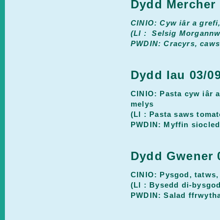
Dydd Mercher 
CINIO: Cyw iâr a grefi
(Ll : Selsig Morgann
PWDIN: Cracyrs, caws a
Dydd Iau 03/0
CINIO: Pasta cyw iâr a
melys
(Ll : Pasta saws tomat
PWDIN: Myffin siocled 
Dydd Gwener 0
CINIO: Pysgod, tatws, 
(Ll : Bysedd di-bysgo
PWDIN: Salad ffrwyth