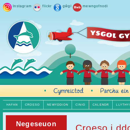
Instagram
flickr
gŵgl
mewngofnodi
HAFAN
CROESO
NEWYDDION
CINIO
CALENDR
LLYTHY
Negeseuon
Croeso i dd