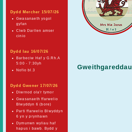
Dydd Mercher 15/07/26
Gwasanaeth ysgol
gyfan
Clwb Darllen amser
cinio
Dydd Iau 16/07/26
Barbeciw Haf y G.Rh.A
5:00 - 7:30yh
Gweithgareddau 
Nofio bl.3
Dydd Gwener 17/07/26
Diwrnod ola'r tymor
Gwasanaeth ffarwelio
Blwyddyn 6 (bore)
Parti ffarwelio Blwyddyn
6 yn y prynhawn
Dymunwn wyliau haf
hapus i bawb. Bydd y