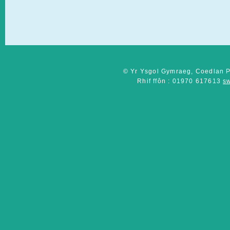
© Yr Ysgol Gymraeg, Coedlan P
Rhif ffôn : 01970 617613
s