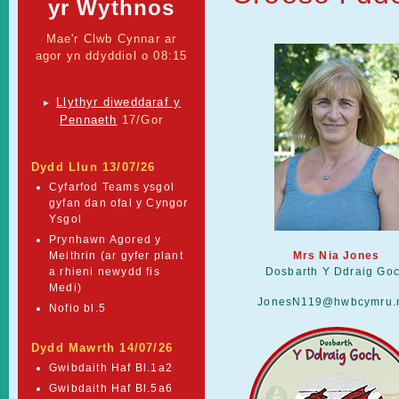
yr Wythnos
Mae'r Clwb Cynnar ar
agor yn ddyddiol o 08:15
Llythyr diweddaraf y
►
Pennaeth
17/Gor
Dydd Llun 13/07/26
Cyfarfod Teams ysgol
gyfan dan ofal y Cyngor
Ysgol
Prynhawn Agored y
Meithrin (ar gyfer plant
Mrs Nia Jones
a rhieni newydd fis
Dosbarth Y Ddraig Go
Medi)
JonesN119@hwbcymru.
Nofio bl.5
Dydd Mawrth 14/07/26
Gwibdaith Haf Bl.1a2
Gwibdaith Haf Bl.5a6