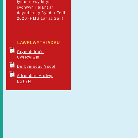
tymor newydd yn
cychwyn i blant ar
ddydd Iau y 3ydd o Fedi
2026 (HMS 1af ac 2ail)
LAWRLWYTHIADAU
Crynodeb o'n
Cwricwlwm
Derbyniadau Ysgol
Adroddiad Arolwg
ESTYN