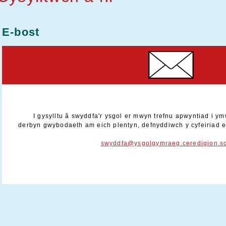
E-bost
I gysylltu â swyddfa'r ysgol er mwyn trefnu apwyntiad i ymw
derbyn gwybodaeth am eich plentyn, defnyddiwch y cyfeiriad 
swyddfa@ysgolgymraeg.ceredigion.s