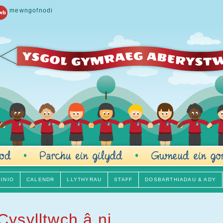
mewngofnodi
CINIO
CALENDR
LLYTHYRAU
STAFF
DOSBARTHIADAU & ADY
Cysylltwch â ni