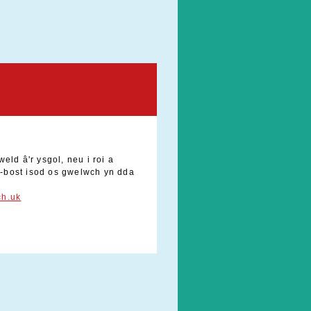
eld â'r ysgol, neu i roi a
e-bost isod os gwelwch yn dda
ch.uk