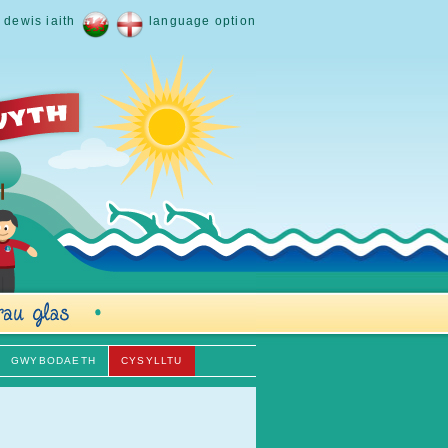
dewis iaith
language option
GWYBODAETH
CYSYLLTU