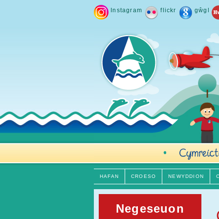
Instagram
flickr
gŵgl
HAFAN
CROESO
NEWYDDION
Negeseuon