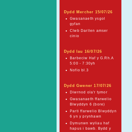
Dydd Mercher 15/07/26
Gwasanaeth ysgol
gyfan
Clwb Darllen amser
cinio
Dydd Iau 16/07/26
Barbeciw Haf y G.Rh.A
5:00 - 7:30yh
Nofio bl.3
Dydd Gwener 17/07/26
Diwrnod ola'r tymor
Gwasanaeth ffarwelio
Blwyddyn 6 (bore)
Parti ffarwelio Blwyddyn
6 yn y prynhawn
Dymunwn wyliau haf
hapus i bawb. Bydd y