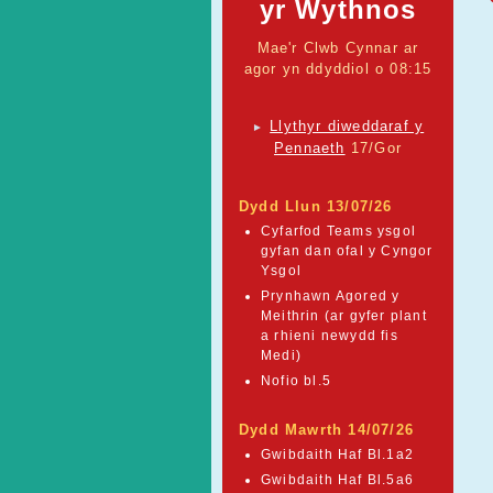
yr Wythnos
Mae'r Clwb Cynnar ar
agor yn ddyddiol o 08:15
Llythyr diweddaraf y
►
Pennaeth
17/Gor
Dydd Llun 13/07/26
Cyfarfod Teams ysgol
gyfan dan ofal y Cyngor
Ysgol
Prynhawn Agored y
Meithrin (ar gyfer plant
a rhieni newydd fis
Medi)
Nofio bl.5
Dydd Mawrth 14/07/26
Gwibdaith Haf Bl.1a2
Gwibdaith Haf Bl.5a6