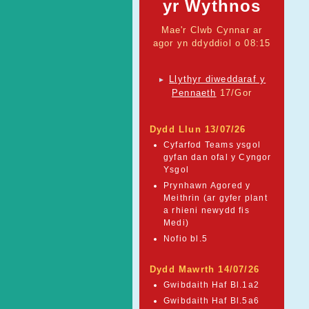
yr Wythnos
Mae'r Clwb Cynnar ar
agor yn ddyddiol o 08:15
Llythyr diweddaraf y
►
Pennaeth
17/Gor
Dydd Llun 13/07/26
Cyfarfod Teams ysgol
gyfan dan ofal y Cyngor
Ysgol
Prynhawn Agored y
Meithrin (ar gyfer plant
a rhieni newydd fis
Medi)
Nofio bl.5
Dydd Mawrth 14/07/26
Gwibdaith Haf Bl.1a2
Gwibdaith Haf Bl.5a6