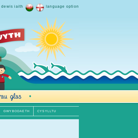
dewis iaith
language option
GWYBODAETH
CYSYLLTU