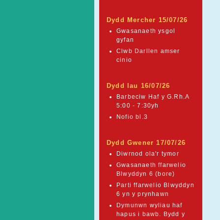
Dydd Mercher 15/07/26
Gwasanaeth ysgol
gyfan
Clwb Darllen amser
cinio
Dydd Iau 16/07/26
Barbeciw Haf y G.Rh.A
5:00 - 7:30yh
Nofio bl.3
Dydd Gwener 17/07/26
Diwrnod ola'r tymor
Gwasanaeth ffarwelio
Blwyddyn 6 (bore)
Parti ffarwelio Blwyddyn
6 yn y prynhawn
Dymunwn wyliau haf
hapus i bawb. Bydd y