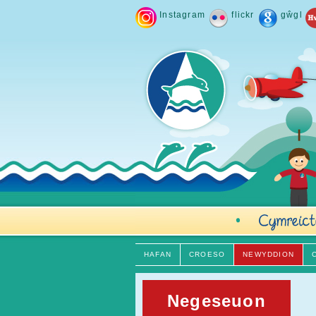
Instagram
flickr
gŵgl
HAFAN
CROESO
NEWYDDION
Negeseuon