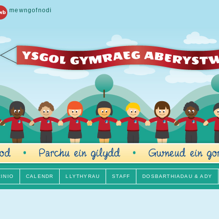
mewngofnodi
CINIO
CALENDR
LLYTHYRAU
STAFF
DOSBARTHIADAU & ADY